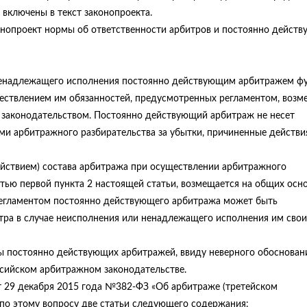
включены в текст законопроекта.
онопроект нормы об ответственности арбитров и постоянно дейст
 ненадлежащего исполнения постоянно действующим арбитражем ф
ествлением им обязанностей, предусмотренных регламентом, возм
 законодательством. Постоянно действующий арбитраж не несет
ми арбитражного разбирательства за убытки, причиненные действ
ействием) состава арбитража при осуществлении арбитражного
стью первой пункта 2 настоящей статьи, возмещается на общих осно
егламентом постоянно действующего арбитража может быть
ра в случае неисполнения или ненадлежащего исполнения им свои
ы постоянно действующих арбитражей, ввиду неверного обоснован
ссийском арбитражном законодательстве.
 29 декабря 2015 года №382-ФЗ «Об арбитраже (третейском
 по этому вопросу две статьи следующего содержания: