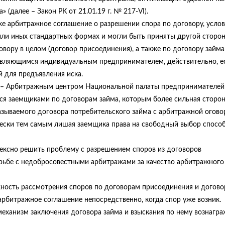
(далее – Закон РК от 21.01.19 г. № 217-VI).
аже арбитражное соглашение о разрешении спора по договору, усло
или иных стандартных формах и могли быть приняты другой сторон
вору в целом (договор присоединения), а также по договору займ
являющимся индивидуальным предпринимателем, действительно, е
 для предъявления иска.
 – Арбитражным центром Национальной палаты предпринимателей
хся заемщиками по договорам займа, которым более сильная сторо
азываемого договора потребительского займа с арбитражной огово
чески тем самым лишая заемщика права на свободный выбор спосо
ексно решить проблему с разрешением споров из договоров
орьбе с недобросовестными арбитражами за качество арбитражного
ность рассмотрения споров по договорам присоединения и догов
 арбитражное соглашение непосредственно, когда спор уже возник.
механизм заключения договора займа и взыскания по нему вознагр