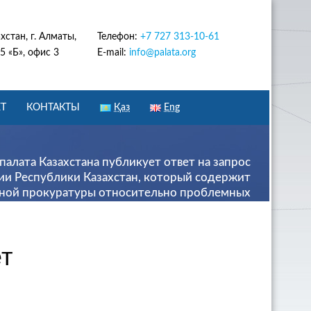
хстан, г. Алматы,
Телефон:
+7 727 313-10-61
5 «Б», офис 3
E-mail:
info@palata.org
Т
КОНТАКТЫ
Қаз
Eng
алата Казахстана публикует ответ на запрос
и Республики Казахстан, который содержит
ной прокуратуры относительно проблемных
ешения, выработанных прокуратурой в рамках
анализа деятельности арбитражей.
т