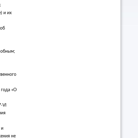
к
) и их
 об
собным;
твенного
 года «О
7-VI
ния
 и
ения не