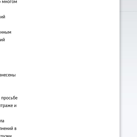
о многом
ний
данным
щий
 внесены
 просьбе
итраже и
ла
лнений в
рузки,