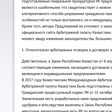
Подготовленные Генеральной прокуратурой РК предл
являются ошибочными, что свидетельствует о низком
альтернативного способа разрешения гражданско-пра
особенностей не только внутреннего, но и междунаро
Кроме того, авторы Предложений не уточняют, о каки
официального сайта Арбитражной палаты Казахстана 
момент, ввиду изменения законодательства, большинс
1. Относительно арбитражных оговорок в договорах 
Действительно, в Закон Республики Казахстан от 8 ап
соответствующие изменения, касающиеся договоров з
являющимся индивидуальным предпринимателем.
В 2017 году Казахстанским Международным Арбитраж
Арбитражной палаты Казахстана были подготовлены 
Гражданский процессуальный кодекс РК от 31 октября
Значительная часть разработанных нами предложений
одобрена и впоследствии включена в Закон Республик
некоторые законодательные акты РК по вопросам усил