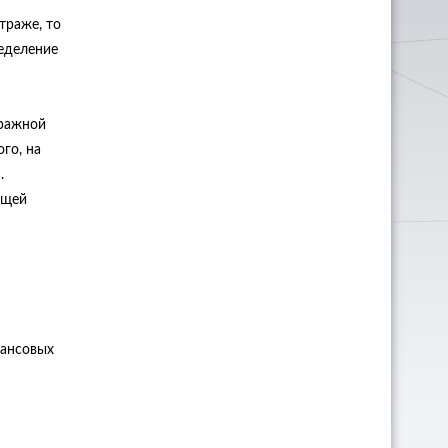
траже, то
ределение
тражной
го, на
.
ащей
нансовых