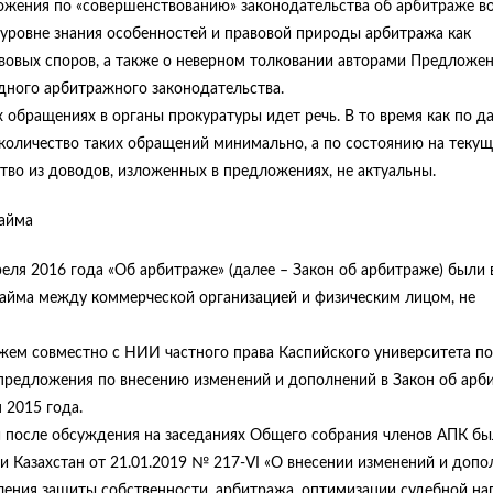
ожения по «совершенствованию» законодательства об арбитраже в
 уровне знания особенностей и правовой природы арбитража как
вовых споров, а также о неверном толковании авторами Предложе
дного арбитражного законодательства.
х обращениях в органы прокуратуры идет речь. В то время как по 
количество таких обращений минимально, а по состоянию на теку
тво из доводов, изложенных в предложениях, не актуальны.
займа
реля 2016 года «Об арбитраже» (далее – Закон об арбитраже) были
айма между коммерческой организацией и физическим лицом, не
ем совместно с НИИ частного права Каспийского университета по
предложения по внесению изменений и дополнений в Закон об арб
 2015 года.
 после обсуждения на заседаниях Общего собрания членов АПК бы
и Казахстан от 21.01.2019 № 217-VI «О внесении изменений и допо
ения защиты собственности, арбитража, оптимизации судебной наг