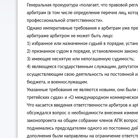
Генеральная прокуратура «полагает, что правовой р
арбитрам (в том числе определение перечня лиц, кото
профессиональной ответственности».
Однако императивные требования к арбитрам уже преду
арбитраже арбитром не может быть лицо:
1) избранное или назначенное судьей в порядке, уста
2) признанное судом в порядке, установленном закон
3) имеющее неснятую или непогашенную судимость;
4) являющееся государственным служащим, депутатом
осуществляющим свою деятельность на постоянной ил
бюджета, и военнослужащим.
Указанные требования не являются новыми, они были 
третейских судах» и «О международном коммерческо
Что касается введения ответственности арбитров и арб
обсуждался вопрос о необходимости внесения изменен
законопроекта на общем собрании членов АПК вопро
поднимались председателем одного из постоянно де
дополнения были направлены на ограничение ответст