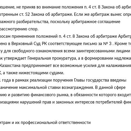
шение, не приняв во внимание положения п. 4 ст. 8 Закона об арби
отренным ст. 52 Закона об арбитраже. Если же арбитраж вынес оп
ражного разбирательства, поскольку арбитражное соглашение
 рассмотрению спор.
осам применения положений п. 4 ст. 8 Закона об арбитраже Арби
лено в Верховный Суд РК соответствующее письмо за № 3 . Кроме то
у для свободного ознакомления всеми заинтересованными лицами 
как утверждает Генеральная прокуратура, а в формировании надлеж
Казахстана предпринимает все возможные усилия для налаживания
, а также нижестоящими судами.
1 года в рамках реализации поручения Главы государства введены
аничение максимальной ставки вознаграждения. В данной сфере
нию и развитию финансового рынка, в обязанности которого входит
изациями нарушений прав и законных интересов потребителей фи
итрам и их профессиональной ответственности