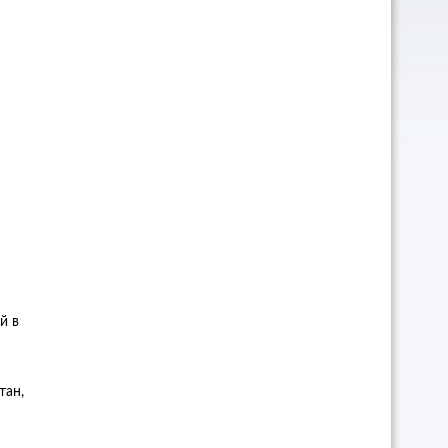
й в
тан,