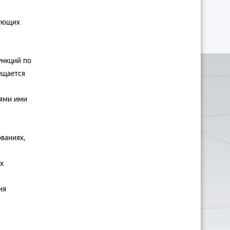
вующих
ункций по
ещается
иями ими
ваниях,
х
ия