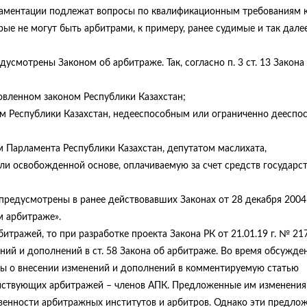
егламентации подлежат вопросы по квалификационным требованиям 
рые не могут быть арбитрами, к примеру, ранее судимые и так далее
смотрены Законом об арбитраже. Так, согласно п. 3 ст. 13 Закона
новленном законом Республики Казахстан;
ом Республики Казахстан, недееспособным или ограниченно дееспо
 Парламента Республики Казахстан, депутатом маслихата,
и освобожденной основе, оплачиваемую за счет средств государс
предусмотрены в ранее действовавших Законах от 28 декабря 2004
м арбитраже».
итражей, то при разработке проекта Закона РК от 21.01.19 г. № 21
ий и дополнений в ст. 58 Закона об арбитраже. Во время обсужде
сы о внесении изменений и дополнений в комментируемую статью
йствующих арбитражей – членов АПК. Предложенные им изменения
венности арбитражных институтов и арбитров. Однако эти предлож