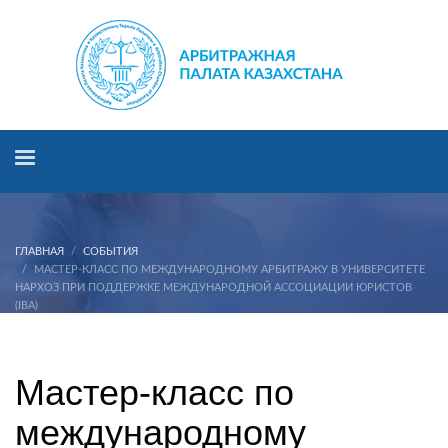
ГЛАВНАЯ
СОБЫТИЯ
МАСТЕР-КЛАСС ПО МЕЖДУНАРОДНОМУ АРБИТРАЖУ В УНИВЕРСИТЕТЕ
НАРХОЗ ПРИ ПОДДЕРЖКЕ МЕЖДУНАРОДНОЙ АССОЦИАЦИИ ЮРИСТОВ
(IBA)
Мастер-класс по международному арбитражу в
Мастер-класс по
Университете Нархоз при поддержке
Международной Ассоциации Юристов (IBA)
международному