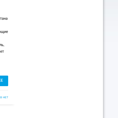
тана
ающие
ль,
вет
ЕЕ
В НЕТ