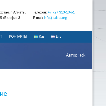
хстан, г. Алматы,
Телефон:
+7 727 313-10-61
5 «Б», офис 3
E-mail:
info@palata.org
Т
КОНТАКТЫ
Қаз
Eng
Автор:
ack
шие