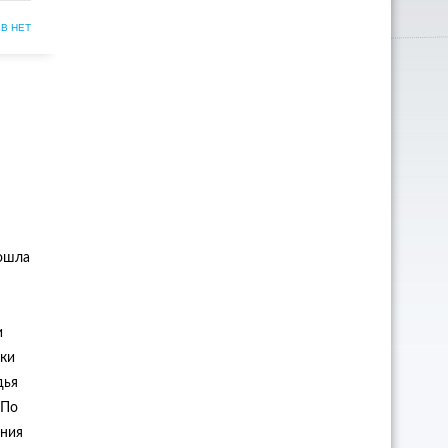
В НЕТ
рошла
и
ики
дья
 По
ения