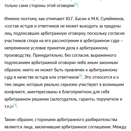
[1]
только сами стороны этой оговорки
.
Именно поэтому, как отмечают Ю.Г. Басин и М.К. Сулейменов,
«состав истцов и ответчиков не может выходить за пределы
лиц, подписавших арбитражную оговорку, поскольку согласие
участников спора на его рассмотрение в арбитражном суде –
непременное условие принятия дела к арбитражному
производству. Принудительно, без согласия, выраженного
подписанием арбитражной оговорки либо иным законным
образом, никто не может быть привлечен к арбитражному
[2]
суду в качестве истцов или ответчиков
. Это относится и к
тем лицам, которые реально серьезно участвуют в возникшем
конфликте, заинтересованы в благоприятном для себя
арбитражном решении (залогодатель, гаранты, поручители и
[3]
т.п.)»
.
Таким образом, сторонами арбитражного разбирательства
являются лица, заключившие арбитражное соглашение. Между