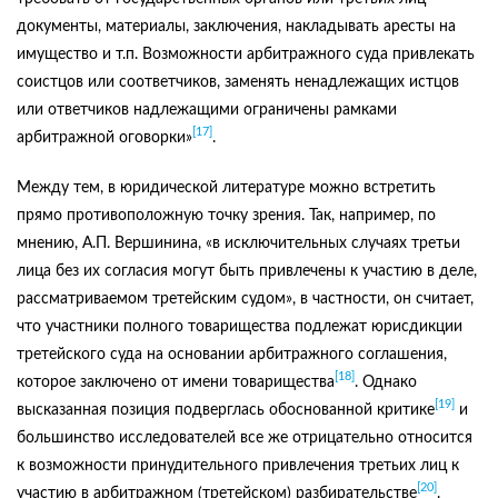
документы, материалы, заключения, накладывать аресты на
имущество и т.п. Возможности арбитражного суда привлекать
соистцов или соответчиков, заменять ненадлежащих истцов
или ответчиков надлежащими ограничены рамками
[17]
арбитражной оговорки»
.
Между тем, в юридической литературе можно встретить
прямо противоположную точку зрения. Так, например, по
мнению, А.П. Вершинина, «в исключительных случаях третьи
лица без их согласия могут быть привлечены к участию в деле,
рассматриваемом третейским судом», в частности, он считает,
что участники полного товарищества подлежат юрисдикции
третейского суда на основании арбитражного соглашения,
[18]
которое заключено от имени товарищества
. Однако
[19]
высказанная позиция подверглась обоснованной критике
и
большинство исследователей все же отрицательно относится
к возможности принудительного привлечения третьих лиц к
[20]
участию в арбитражном (третейском) разбирательстве
.