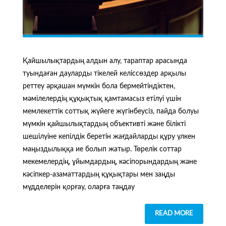
Қайшылықтардың алдын алу, тараптар арасында
туындаған дауларды тікелей келіссөздер арқылы
реттеу әрқашан мүмкін бола бермейтіндіктен,
мәмілелердің құқықтық қамтамасыз етілуі үшін
мемлекеттік соттық жүйеге жүгінбеусіз, пайда болуы
мүмкін қайшылықтардың объективті және білікті
шешілуіне кепілдік беретін жағдайларды құру үлкен
маңыздылыққа ие болып жатыр. Төрелік соттар
мекемелердің, ұйымдардың, кәсіпорындардың және
кәсіпкер-азаматтардың құқықтары мен заңды
мүдделерін қорғау, оларға таңдау
READ MORE