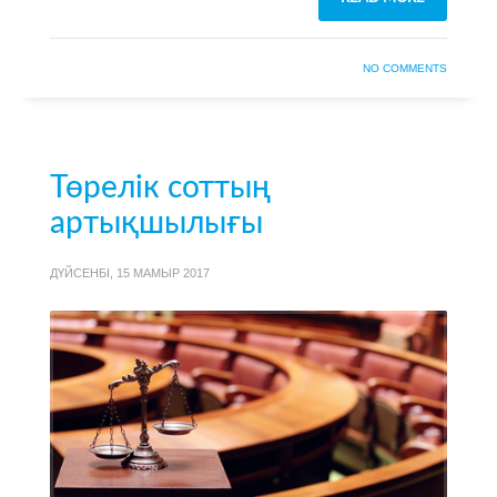
NO COMMENTS
Төрелік соттың
артықшылығы
ДҮЙСЕНБІ, 15 МАМЫР 2017