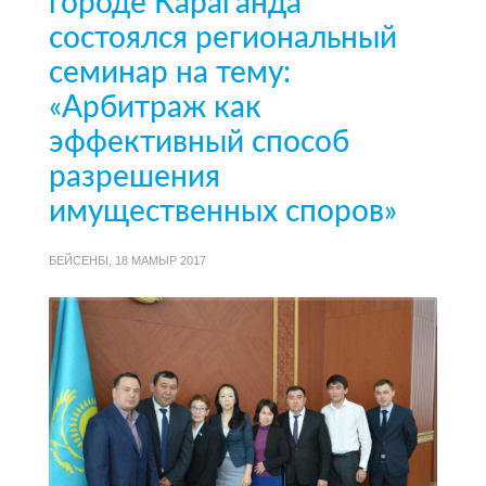
городе Караганда
состоялся региональный
семинар на тему:
«Арбитраж как
эффективный способ
разрешения
имущественных споров»
БЕЙСЕНБІ, 18 МАМЫР 2017