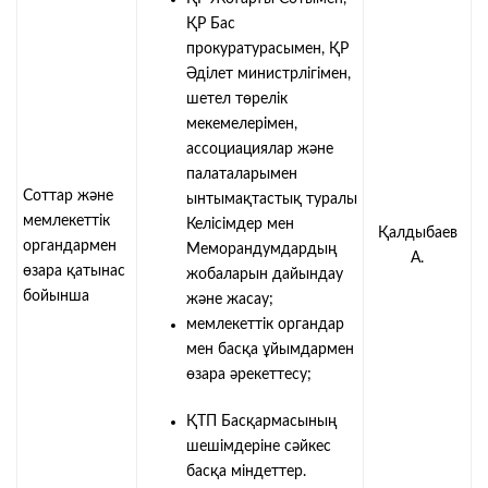
ҚР Бас
прокуратурасымен, ҚР
Әділет министрлігімен,
шетел төрелік
мекемелерімен,
ассоциациялар және
палаталарымен
Соттар және
ынтымақтастық туралы
мемлекеттік
Келісімдер мен
Қалдыбаев
органдармен
Меморандумдардың
А.
өзара қатынас
жобаларын дайындау
бойынша
және жасау;
мемлекеттік органдар
мен басқа ұйымдармен
өзара әрекеттесу;
ҚТП Басқармасының
шешімдеріне сәйкес
басқа міндеттер.