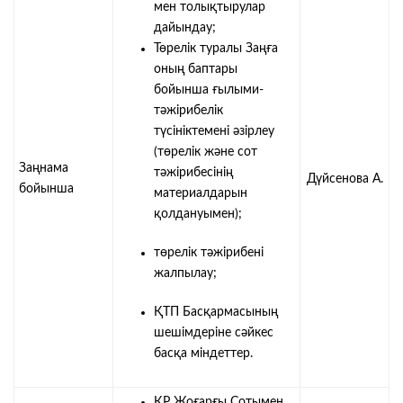
мен толықтырулар
дайындау;
Төрелік туралы Заңға
оның баптары
бойынша ғылыми-
тәжірибелік
түсініктемені әзірлеу
(төрелік және сот
Заңнама
тәжірибесінің
Дүйсенова А.
бойынша
материалдарын
қолдануымен);
төрелік тәжірибені
жалпылау;
ҚТП Басқармасының
шешімдеріне сәйкес
басқа міндеттер.
ҚР Жоғарғы Сотымен,