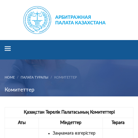
HOME
ПАЛАТА ТУРАЛЫ
КОМИТЕТТЕР
Комитеттер
Қазақстан Төрелік Палатасының Комитеттері
Аты
Міндеттер
Төраға
Заңнамаға өзгерістер