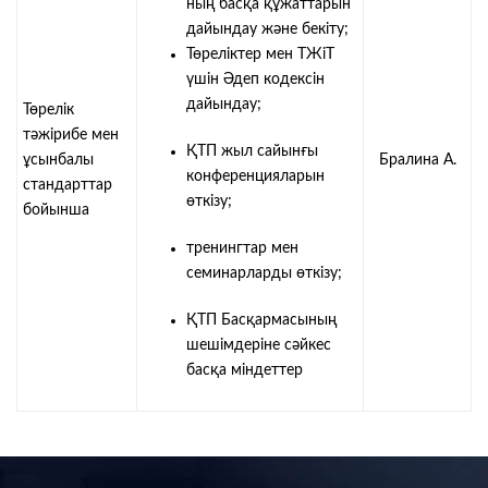
ның басқа құжаттарын
дайындау және бекіту;
Төреліктер мен ТЖіТ
үшін Әдеп кодексін
дайындау;
Төрелік
тәжірибе мен
ҚТП жыл сайынғы
ұсынбалы
Бралина А.
конференцияларын
стандарттар
өткізу;
бойынша
тренингтар мен
семинарларды өткізу;
ҚТП Басқармасының
шешімдеріне сәйкес
басқа міндеттер