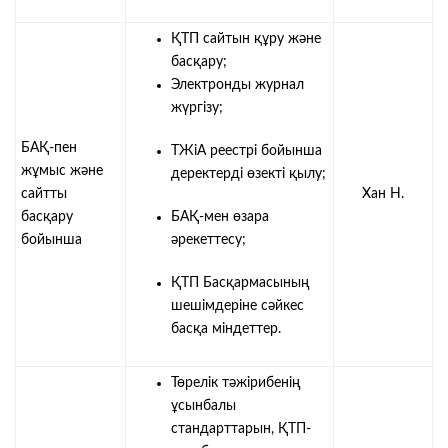
ҚТП сайтын құру және
басқару;
Электронды журнал
жүргізу;
БАҚ-пен
ТЖіА реестрі бойынша
жұмыс және
деректерді өзекті қылу;
сайтты
Хан Н.
басқару
БАҚ-мен өзара
бойынша
әрекеттесу;
ҚТП Басқармасының
шешімдеріне сәйкес
басқа міндеттер.
Төрелік тәжірибенің
ұсынбалы
стандарттарын, ҚТП-